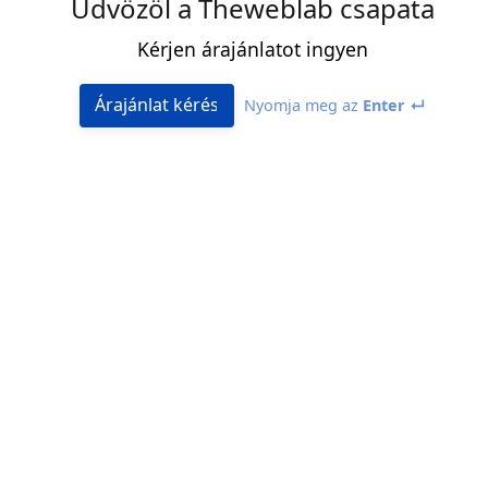
Üdvözöl a Theweblab csapata
Kérjen árajánlatot ingyen
Árajánlat kérés
Nyomja meg az
Enter ↵