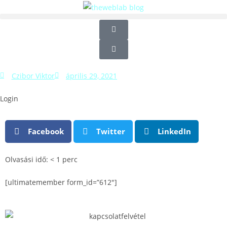
Czibor Viktor
április 29, 2021
Login
Facebook
Twitter
LinkedIn
Olvasási idő:
< 1
perc
[ultimatemember form_id=”612″]