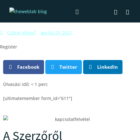
Czibor Viktor
április 29, 2021
Register
Facebook
Twitter
LinkedIn
Olvasási idő:
< 1
perc
[ultimatemember form_id=”611″]
A Szerzőről