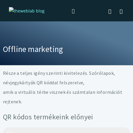
Offline marketing
Része a teljes igény szerinti kivitelezés. Szórólapok,
névjegykártyák QR kóddal felszerelve,
amik a virtuális térbe visznek és számtalan információt
rejtenek.
QR kódos termékeink előnyei