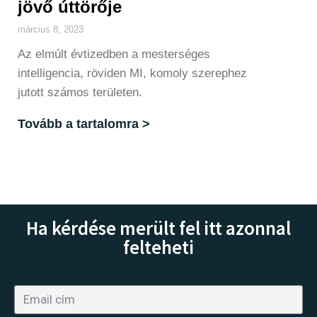
jövő úttörője
március 8, 2023
Az elmúlt évtizedben a mesterséges
intelligencia, röviden MI, komoly szerephez
jutott számos területen.
Tovább a tartalomra >
Ha kérdése merült fel itt azonnal
felteheti