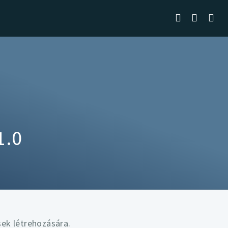
1.0
sek létrehozására.