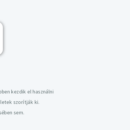
:
bben kezdik el használni
letek szorítják ki.
ésében sem.