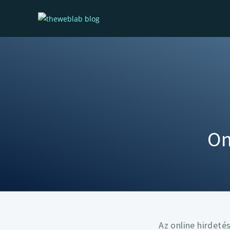
On
Az online hirdeté