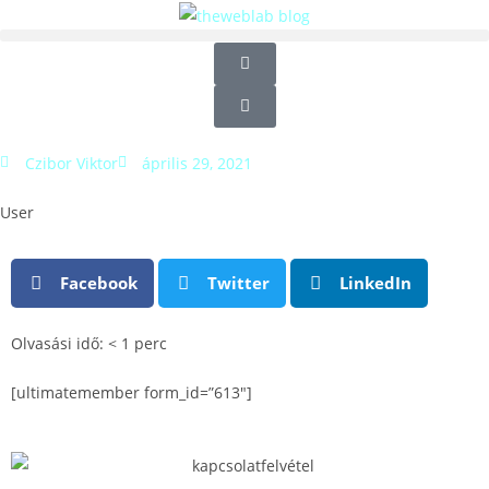
Czibor Viktor
április 29, 2021
User
Facebook
Twitter
LinkedIn
Olvasási idő:
< 1
perc
[ultimatemember form_id=”613″]