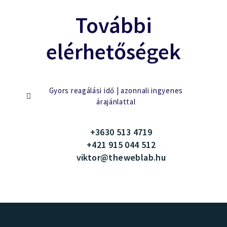
További
elérhetőségek
Gyors reagálási idő | azonnali ingyenes
árajánlattal
+3630 513 4719
+421 915 044 512
viktor@theweblab.hu