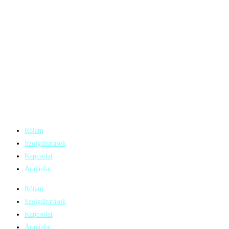
Szenvedélye az, hogy
rávegye az embereket a
technológia
megszerettetésére.
Rólam
Szolgáltatások
Kapcsolat
Árajánlat
Rólam
Szolgáltatások
Kapcsolat
Árajánlat