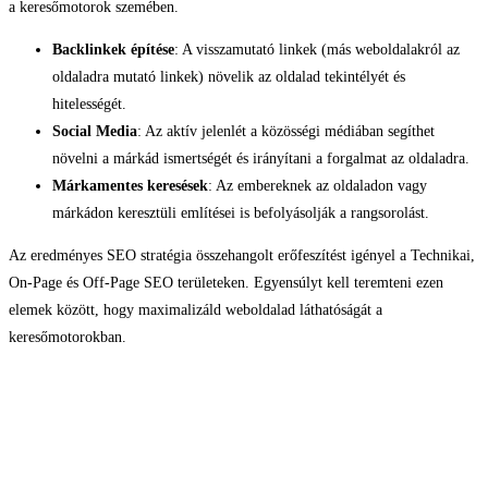
a keresőmotorok szemében.
Backlinkek építése
: A visszamutató linkek (más weboldalakról az
oldaladra mutató linkek) növelik az oldalad tekintélyét és
hitelességét.
Social Media
: Az aktív jelenlét a közösségi médiában segíthet
növelni a márkád ismertségét és irányítani a forgalmat az oldaladra.
Márkamentes keresések
: Az embereknek az oldaladon vagy
márkádon keresztüli említései is befolyásolják a rangsorolást.
Az eredményes SEO stratégia összehangolt erőfeszítést igényel a Technikai,
On-Page és Off-Page SEO területeken. Egyensúlyt kell teremteni ezen
elemek között, hogy maximalizáld weboldalad láthatóságát a
keresőmotorokban.
Hogyan kerülj
előtérbe a Google