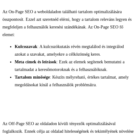
Az On-Page SEO a weboldaladon található tartalom optimalizálására
összpontosít. Ezzel azt szeretnéd elérni, hogy a tartalom releváns legyen és
megfeleljen a felhasználók keresési szándékának. Az On-Page SEO fő
elemei:
Kulcsszavak
: A kulcsszókutatás révén megtalálod és integrálod
azokat a szavakat, amelyekre a célközönség keres.
Meta címek és leírások
: Ezek az elemek segítenek bemutatni a
tartalmadat a keresőmotoroknak és a felhasználóknak.
Tartalom minősége
: Készíts mélyreható, értékes tartalmat, amely
megoldásokat kínál a felhasználók problémáira.
3.
Off-Page SEO
Az Off-Page SEO az oldaladon kívüli tényezők optimalizálásával
foglalkozik. Ennek célja az oldalad hitelességének és tekintélyének növelése