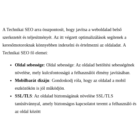
1.
Technikai SEO
A Technikai SEO arra összpontosít, hogy javítsa a weboldalad belső
szerkezetét és teljesítményét. Az itt végzett optimalizálások segítenek a
keresőmotoroknak könnyebben indexelni és értelmezni az oldaladat. A
Technikai SEO fő elemei:
Oldal sebessége
:
Oldal sebessége: Az oldalad betöltési sebességének
növelése, mely kulcsfontosságú a felhasználói élmény javításában.
Mobilbarát dizájn
: Gondoskodj róla, hogy az oldalad a mobil
eszközökön is jól működjön.
SSL/TLS
: Az oldalad biztonságának növelése SSL/TLS
tanúsítvánnyal, amely biztonságos kapcsolatot teremt a felhasználó és
az oldal között
2. On-Page SEO