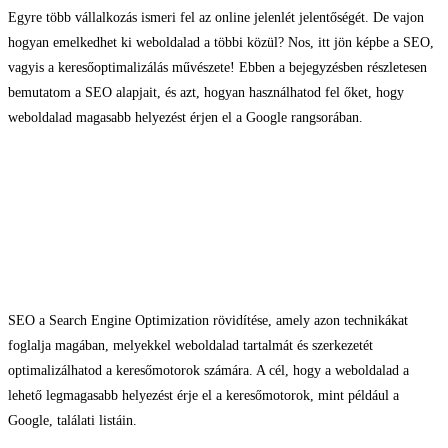
Egyre több vállalkozás ismeri fel az online jelenlét jelentőségét. De vajon
hogyan emelkedhet ki weboldalad a többi közül? Nos, itt jön képbe a SEO,
vagyis a keresőoptimalizálás művészete! Ebben a bejegyzésben részletesen
bemutatom a SEO alapjait, és azt, hogyan használhatod fel őket, hogy
weboldalad magasabb helyezést érjen el a Google rangsorában.
Először is értsük meg
mit jelent a SEO
SEO a Search Engine Optimization rövidítése, amely azon technikákat
foglalja magában, melyekkel weboldalad tartalmát és szerkezetét
optimalizálhatod a keresőmotorok számára. A cél, hogy a weboldalad a
lehető legmagasabb helyezést érje el a keresőmotorok, mint például a
Google, találati listáin.