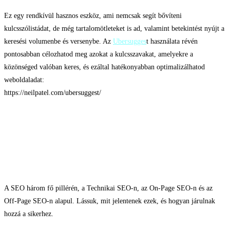
Ez egy rendkívül hasznos eszköz, ami nemcsak segít bővíteni
kulcsszólistádat, de még tartalomötleteket is ad, valamint betekintést nyújt a
keresési volumenbe és versenybe. Az
Ubersugges
t használata révén
pontosabban célozhatod meg azokat a kulcsszavakat, amelyekre a
közönséged valóban keres, és ezáltal hatékonyabban optimalizálhatod
weboldaladat:
https://neilpatel.com/ubersuggest/
SEO 3 alapeleme
A SEO három fő pillérén, a Technikai SEO-n, az On-Page SEO-n és az
Off-Page SEO-n alapul. Lássuk, mit jelentenek ezek, és hogyan járulnak
hozzá a sikerhez.