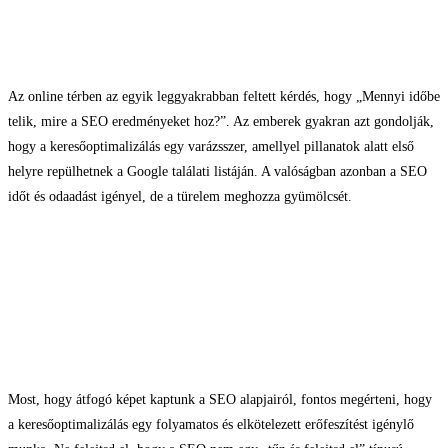
működik
Az online térben az egyik leggyakrabban feltett kérdés, hogy „Mennyi időbe
telik, mire a SEO eredményeket hoz?”. Az emberek gyakran azt gondolják,
hogy a keresőoptimalizálás egy varázsszer, amellyel pillanatok alatt első
helyre repülhetnek a Google találati listáján. A valóságban azonban a SEO
időt és odaadást igényel, de a türelem meghozza gyümölcsét.
Összefoglalás és Záró
gondolatok
Most, hogy átfogó képet kaptunk a SEO alapjairól, fontos megérteni, hogy
a keresőoptimalizálás egy folyamatos és elkötelezett erőfeszítést igénylő