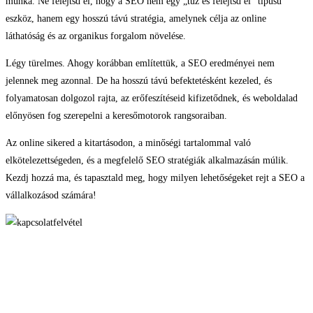
munka. Ne felejtsd el, hogy a SEO nem egy „tűz és felejtsd el” típusú
eszköz, hanem egy hosszú távú stratégia, amelynek célja az online
láthatóság és az organikus forgalom növelése.
Légy türelmes. Ahogy korábban említettük, a SEO eredményei nem
jelennek meg azonnal. De ha hosszú távú befektetésként kezeled, és
folyamatosan dolgozol rajta, az erőfeszítéseid kifizetődnek, és weboldalad
előnyösen fog szerepelni a keresőmotorok rangsoraiban.
Az online sikered a kitartásodon, a minőségi tartalommal való
elkötelezettségeden, és a megfelelő SEO stratégiák alkalmazásán múlik.
Kezdj hozzá ma, és tapasztald meg, hogy milyen lehetőségeket rejt a SEO a
vállalkozásod számára!
A Szerzőről