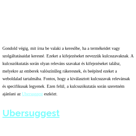
Kulcsszókutatás
Gondold végig, mit írna be valaki a keresőbe, ha a termékeidet vagy
szolgáltatásaidat keresné. Ezeket a kifejezéseket nevezzük kulcsszavaknak. A
kulcsszókutatás során olyan releváns szavakat és kifejezéseket találsz,
melyekre az emberek valószínűleg rákeresnek, és beépíted ezeket a
weboldalad tartalmába. Fontos, hogy a kiválasztott kulcsszavak relevánsak
és specifikusak legyenek. Ezen felül, a kulcsszókutatás során szeretném
ajánlani az
Ubersuggest
eszközt.
Ubersuggest
–
Kulcsszókereső segítő eszköz