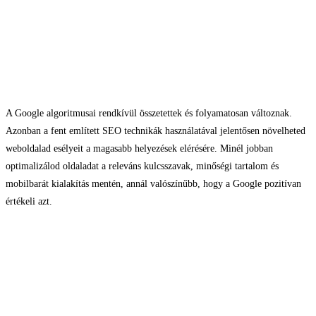
rangsorában?
A Google algoritmusai rendkívül összetettek és folyamatosan változnak.
Azonban a fent említett SEO technikák használatával jelentősen növelheted
weboldalad esélyeit a magasabb helyezések elérésére. Minél jobban
optimalizálod oldaladat a releváns kulcsszavak, minőségi tartalom és
mobilbarát kialakítás mentén, annál valószínűbb, hogy a Google pozitívan
értékeli azt.
A SEO optimalizált
felület nem azonnal